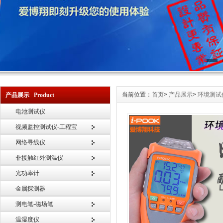
当前位置：
首页
>
产品展示
>
环境测试
产品展示 Product
电池测试仪
视频监控测试仪-工程宝
网络寻线仪
非接触红外测温仪
光功率计
金属探测器
测电笔-磁场笔
温湿度仪